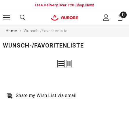
SKIP TO CONTENT
EN
Free Delivery Over £20
Shop Now!
K
0
0
it
Home
Wunsch-/Favoritenliste
WUNSCH-/FAVORITENLISTE
Share my Wish List via email